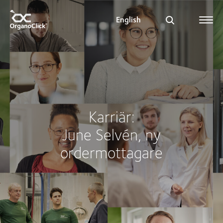
English
Search for:
Karriär:
June Selvén, ny
ordermottagare