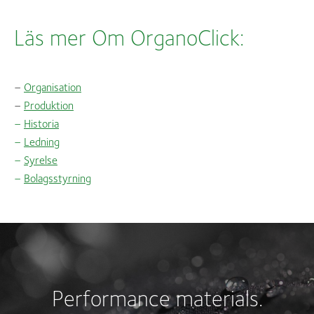
Läs mer Om OrganoClick:
–
Organisation
–
Produktion
–
Historia
–
Ledning
–
Syrelse
–
Bolagsstyrning
Performance materials.