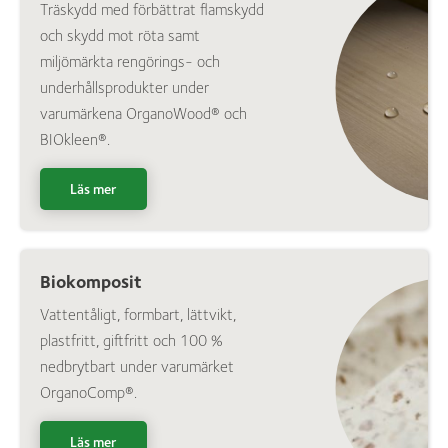
Träskydd med förbättrat flamskydd
och skydd mot röta samt
miljömärkta rengörings- och
underhållsprodukter under
varumärkena OrganoWood® och
BIOkleen®.
Läs mer
Biokomposit
Vattentåligt, formbart, lättvikt,
plastfritt, giftfritt och 100 %
nedbrytbart under varumärket
OrganoComp®.
Läs mer