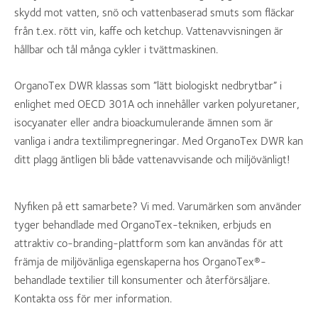
skydd mot vatten, snö och vattenbaserad smuts som fläckar
från t.ex. rött vin, kaffe och ketchup. Vattenavvisningen är
hållbar och tål många cykler i tvättmaskinen.
OrganoTex DWR klassas som ”lätt biologiskt nedbrytbar” i
enlighet med OECD 301A och innehåller varken polyuretaner,
isocyanater eller andra bioackumulerande ämnen som är
vanliga i andra textilimpregneringar. Med OrganoTex DWR kan
ditt plagg äntligen bli både vattenavvisande och miljövänligt!
Nyfiken på ett samarbete? Vi med. Varumärken som använder
tyger behandlade med OrganoTex-tekniken, erbjuds en
attraktiv co-branding-plattform som kan användas för att
främja de miljövänliga egenskaperna hos OrganoTex®-
behandlade textilier till konsumenter och återförsäljare.
Kontakta oss för mer information.