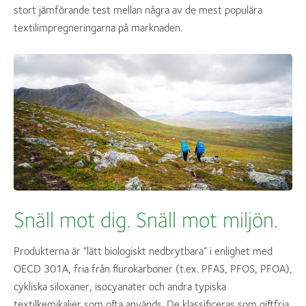
stort jämförande test mellan några av de mest populära
textilimpregneringarna på marknaden.
Snäll mot dig. Snäll mot miljön.
Produkterna är ”lätt biologiskt nedbrytbara” i enlighet med
OECD 301A, fria från flurokarboner (t.ex. PFAS, PFOS, PFOA),
cykliska siloxaner, isocyanater och andra typiska
textilkemikalier som ofta används. De klassificeras som giftfria