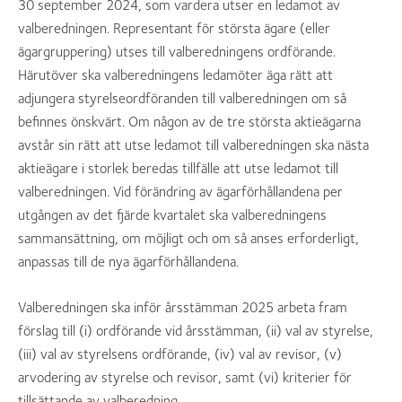
30 september 2024, som vardera utser en ledamot av
valberedningen. Representant för största ägare (eller
ägargruppering) utses till valberedningens ordförande.
Härutöver ska valberedningens ledamöter äga rätt att
adjungera styrelseordföranden till valberedningen om så
befinnes önskvärt. Om någon av de tre största aktieägarna
avstår sin rätt att utse ledamot till valberedningen ska nästa
aktieägare i storlek beredas tillfälle att utse ledamot till
valberedningen. Vid förändring av ägarförhållandena per
utgången av det fjärde kvartalet ska valberedningens
sammansättning, om möjligt och om så anses erforderligt,
anpassas till de nya ägarförhållandena.
Valberedningen ska inför årsstämman 2025 arbeta fram
förslag till (i) ordförande vid årsstämman, (ii) val av styrelse,
(iii) val av styrelsens ordförande, (iv) val av revisor, (v)
arvodering av styrelse och revisor, samt (vi) kriterier för
tillsättande av valberedning.