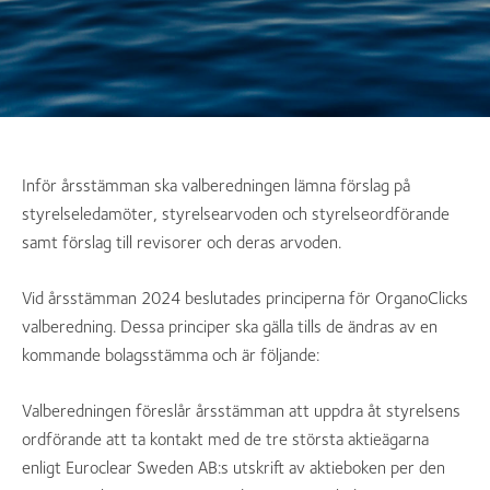
Inför årsstämman ska valberedningen lämna förslag på
styrelseledamöter, styrelsearvoden och styrelseordförande
samt förslag till revisorer och deras arvoden.
Vid årsstämman 2024 beslutades principerna för OrganoClicks
valberedning. Dessa principer ska gälla tills de ändras av en
kommande bolagsstämma och är följande:
Valberedningen föreslår årsstämman att uppdra åt styrelsens
ordförande att ta kontakt med de tre största aktieägarna
enligt Euroclear Sweden AB:s utskrift av aktieboken per den