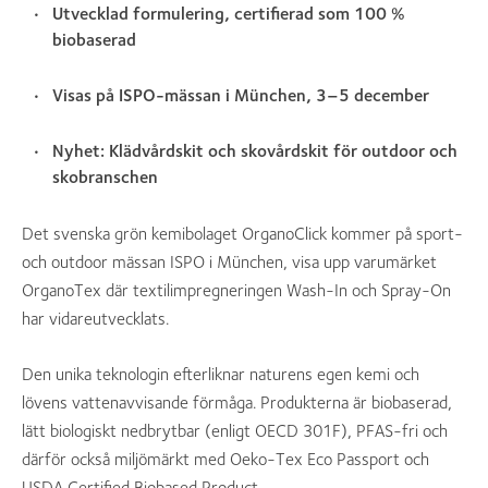
Utvecklad formulering, certifierad som 100 %
biobaserad
Visas på ISPO-mässan i München, 3–5 december
Nyhet: Klädvårdskit och skovårdskit för outdoor och
skobranschen
Det svenska grön kemibolaget OrganoClick kommer på sport-
och outdoor mässan ISPO i München, visa upp varumärket
OrganoTex där textilimpregneringen Wash-In och Spray-On
har vidareutvecklats.
Den unika teknologin efterliknar naturens egen kemi och
lövens vattenavvisande förmåga. Produkterna är biobaserad,
lätt biologiskt nedbrytbar (enligt OECD 301F), PFAS-fri och
därför också miljömärkt med Oeko-Tex Eco Passport och
USDA Certified Biobased Product.