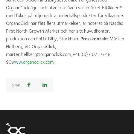
OrganoClick äger och utvecklar även varumärket BIOkleen®
med fokus på miljömärkta underhållsprodukter för villaägare.
OrganoClick har fått flera utmärkelser, är noterat på Nasdaq
First North Growth Market och har sitt huvudkontor,
produktion och FoU i Täby, Stockholm.
Presskontakt:
Mårten
Hellberg, VD OrganoClick,
marten.hellberg@organoclick.com,+46 (0)7 07 16 48
90
www.organoclick.com
SHARE