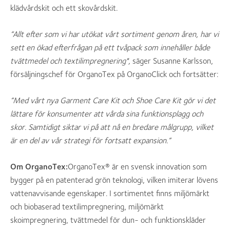
klädvårdskit och ett skovårdskit.
”Allt efter som vi har utökat vårt sortiment genom åren, har vi
sett en ökad efterfrågan på ett tvåpack som innehåller både
tvättmedel och textilimpregnering",
säger Susanne Karlsson,
försäljningschef för OrganoTex på OrganoClick och fortsätter:
”Med vårt nya Garment Care Kit och Shoe Care Kit gör vi det
lättare för konsumenter att vårda sina funktionsplagg och
skor. Samtidigt siktar vi på att nå en bredare målgrupp, vilket
är en del av vår strategi för fortsatt expansion.”
Om OrganoTex:
OrganoTex® är en svensk innovation som
bygger på en patenterad grön teknologi, vilken imiterar lövens
vattenavvisande egenskaper. I sortimentet finns miljömärkt
och biobaserad textilimpregnering, miljömärkt
skoimpregnering, tvättmedel för dun- och funktionskläder