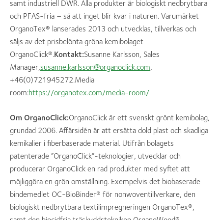
samt industriell DWR. Alla produkter är biologiskt nedbrytbara
och PFAS-fria – så att inget blir kvar i naturen. Varumärket
OrganoTex® lanserades 2013 och utvecklas, tillverkas och
säljs av det prisbelönta gröna kemibolaget
OrganoClick®.
Kontakt:
Susanne Karlsson, Sales
Manager,
susanne.karlsson@organoclick.com
,
+46(0)721945272.Media
room:
https://organotex.com/media-room/
Om OrganoClick:
OrganoClick är ett svenskt grönt kemibolag,
grundad 2006. Affärsidén är att ersätta dold plast och skadliga
kemikalier i fiberbaserade material. Utifrån bolagets
patenterade ”OrganoClick”-teknologier, utvecklar och
producerar OrganoClick en rad produkter med syftet att
möjliggöra en grön omställning. Exempelvis det biobaserade
bindemedlet OC-BioBinder® för nonwoventillverkare, den
biologiskt nedbrytbara textilimpregneringen OrganoTex®,
samt den biocidfria träskyddstekniken OrganoWood®.