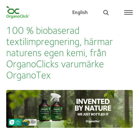
English
100 % biobaserad
textilimpregnering, härmar
naturens egen kemi, från
Search for:
OrganoClicks varumärke
OrganoTex