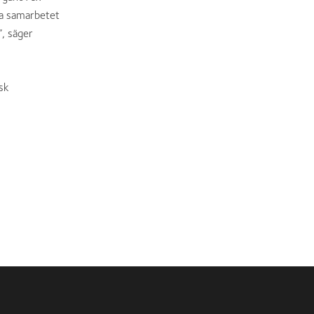
la samarbetet
, säger
sk