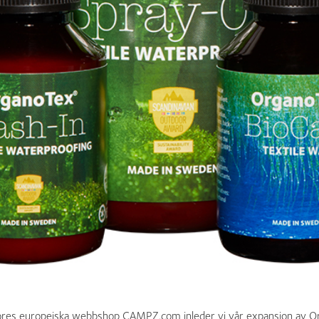
tores europeiska webbshop CAMPZ.com inleder vi vår expansion av 