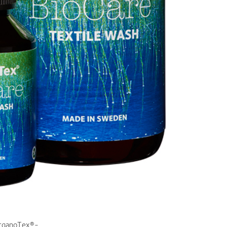
OrganoTex®-