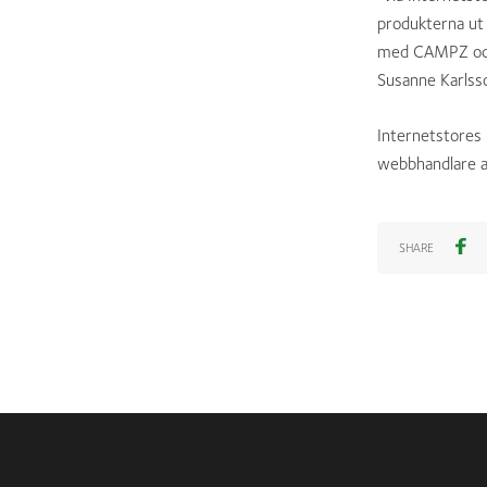
produkterna ut
med CAMPZ och 
Susanne Karlss
Internetstores
webbhandlare a
SHARE