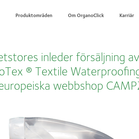
Produktområden
Om OrganoClick
Karriär
etstores inleder försäljning a
Tex ® Textile Waterproofing
 europeiska webbshop CAMP