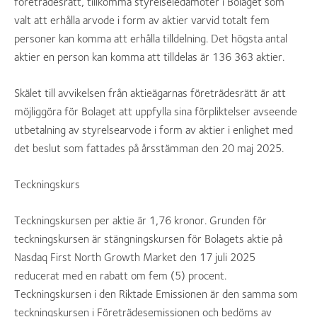
företrädesrätt, tillkomma styrelseledamöter i Bolaget som
valt att erhålla arvode i form av aktier varvid totalt fem
personer kan komma att erhålla tilldelning. Det högsta antal
aktier en person kan komma att tilldelas är 136 363 aktier.
Skälet till avvikelsen från aktieägarnas företrädesrätt är att
möjliggöra för Bolaget att uppfylla sina förpliktelser avseende
utbetalning av styrelsearvode i form av aktier i enlighet med
det beslut som fattades på årsstämman den 20 maj 2025.
Teckningskurs
Teckningskursen per aktie är 1,76 kronor. Grunden för
teckningskursen är stängningskursen för Bolagets aktie på
Nasdaq First North Growth Market den 17 juli 2025
reducerat med en rabatt om fem (5) procent.
Teckningskursen i den Riktade Emissionen är den samma som
teckningskursen i Företrädesemissionen och bedöms av