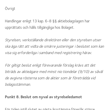
Övrigt
Handlingar enligt 13 kap. 6-8 §§ aktiebolagslagen har
upprättats och hålls tillgängliga hos Bolaget.
Styrelsen, verkställande direktören eller den styrelsen utser
ska äga rätt att vidta de smärre justeringar i beslutet som kan
visa sig erforderliga i samband med registrering härav.
För giltigt beslut enligt förevarande förslag krävs att det
biträds av aktieägare med minst nio tiondelar (9/10) av såväl
de avgivna rösterna som de aktier som är företrädda vid
bolagsstämman.
Punkt 8. Beslut om nyval av styrelseledamot
För tiden intill slutet av nästa årsstämma föreslår större