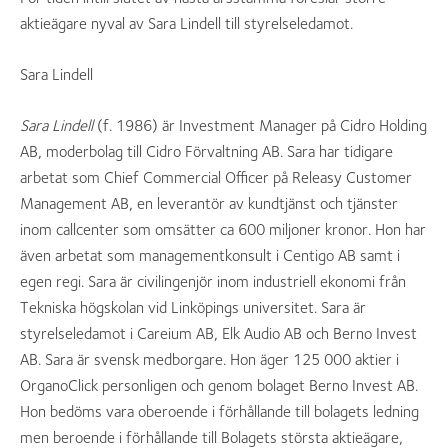
aktieägare nyval av Sara Lindell till styrelseledamot.
Sara Lindell
Sara Lindell
(f. 1986) är Investment Manager på Cidro Holding
AB, moderbolag till Cidro Förvaltning AB. Sara har tidigare
arbetat som Chief Commercial Officer på Releasy Customer
Management AB, en leverantör av kundtjänst och tjänster
inom callcenter som omsätter ca 600 miljoner kronor. Hon har
även arbetat som managementkonsult i Centigo AB samt i
egen regi. Sara är civilingenjör inom industriell ekonomi från
Tekniska högskolan vid Linköpings universitet. Sara är
styrelseledamot i Careium AB, Elk Audio AB och Berno Invest
AB. Sara är svensk medborgare. Hon äger 125 000 aktier i
OrganoClick personligen och genom bolaget Berno Invest AB.
Hon bedöms vara oberoende i förhållande till bolagets ledning
men beroende i förhållande till Bolagets största aktieägare,