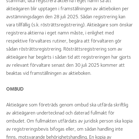
stämman, låta registrera aktierna i eget namn så att
aktieägaren blir upptagen i framställningen av aktieboken per
avstämningsdagen den 28 juli 2025. Sådan registrering kan
vara tillfällig (s.k. rösträttsregistrering). Aktieägare som önskar
registrera aktierna i eget namn måste, i enlighet med
respektive förvaltares rutiner, begära att förvaltaren gör
sådan rösträttsregistrering. Rösträttsregistrering som av
aktieägare har begärts i sådan tid att registreringen har gjorts
av relevant förvaltare senast den 30 juli 2025 kommer att
beaktas vid framställningen av aktieboken.
OMBUD
Aktieägare som företräds genom ombud ska utfärda skriftlig
av aktieägaren undertecknad och daterad fullmakt för
ombudet. Om fullmakten utfärdats av juridisk person ska kopia
av registreringsbevis bifogas eller, om sådan handling inte
finns, motsvarande behörighetshandling. En kopia av