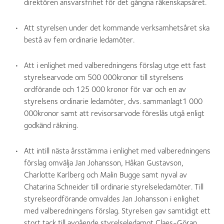
direktören ansvarsfrihet för det gångna räkenskapsåret.
Att styrelsen under det kommande verksamhetsåret ska
bestå av fem ordinarie ledamöter.
Att i enlighet med valberedningens förslag utge ett fast
styrelsearvode om 500 000kronor till styrelsens
ordförande och 125 000 kronor för var och en av
styrelsens ordinarie ledamöter, dvs. sammanlagt1 000
000kronor samt att revisorsarvode föreslås utgå enligt
godkänd räkning.
Att intill nästa årsstämma i enlighet med valberedningens
förslag omvälja Jan Johansson, Håkan Gustavson,
Charlotte Karlberg och Malin Bugge samt nyval av
Chatarina Schneider till ordinarie styrelseledamöter. Till
styrelseordförande omvaldes Jan Johansson i enlighet
med valberedningens förslag. Styrelsen gav samtidigt ett
stort tack till avgående styrelseledamot Claes-Göran