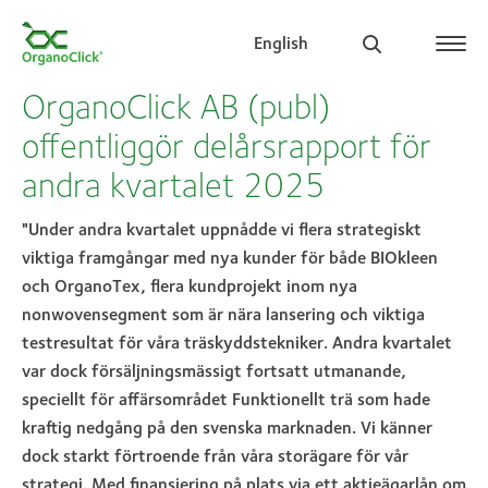
English
OrganoClick AB (publ)
offentliggör delårsrapport för
andra kvartalet 2025
Search for:
"Under andra kvartalet uppnådde vi flera strategiskt
viktiga framgångar med nya kunder för både BIOkleen
och OrganoTex, flera kundprojekt inom nya
nonwovensegment som är nära lansering och viktiga
testresultat för våra träskyddstekniker. Andra kvartalet
var dock försäljningsmässigt fortsatt utmanande,
speciellt för affärsområdet Funktionellt trä som hade
kraftig nedgång på den svenska marknaden. Vi känner
dock starkt förtroende från våra storägare för vår
strategi. Med finansiering på plats via ett aktieägarlån om