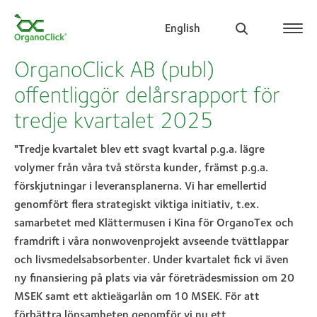
English
OrganoClick AB (publ)
offentliggör delårsrapport för
tredje kvartalet 2025
Search for:
"Tredje kvartalet blev ett svagt kvartal p.g.a. lägre
volymer från våra två största kunder, främst p.g.a.
förskjutningar i leveransplanerna. Vi har emellertid
genomfört flera strategiskt viktiga initiativ, t.ex.
samarbetet med Klättermusen i Kina för OrganoTex och
framdrift i våra nonwovenprojekt avseende tvättlappar
och livsmedelsabsorbenter. Under kvartalet fick vi även
ny finansiering på plats via vår företrädesmission om 20
MSEK samt ett aktieägarlån om 10 MSEK. För att
förbättra lönsamheten genomför vi nu ett