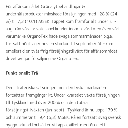
För affärsområdet Gröna ytbehandlingar &
underhållsprodukter minskade försäljningen med -28 % (24
%) till 7,3 (10,1) MSEK. Tappet kom framför allt under juli-
aug från våra private label kunder inom bilvård men även vårt
varumärke OrganoTex hade svaga sommarmånader p.g.a.
fortsatt högt lager hos en storkund. I september återkom
emellertid en tvåsiffrig försäljningstillväxt för affärsområdet,
drivet av god försäljning av OrganoTex.
Funktionellt Trä
Den strategiska satsningen mot den tyska marknaden
fortsätter framgångsrikt. Under kvartalet växte försäljningen
till Tyskland med över 200 % och den totala
försäljningstillväxten (jan-sept) i Tyskland är nu uppe i 79 %
och summerar till 9,4 (5,3) MSEK. På en fortsatt svag svensk
byggmarknad fortsätter vi tappa, vilket medförde ett