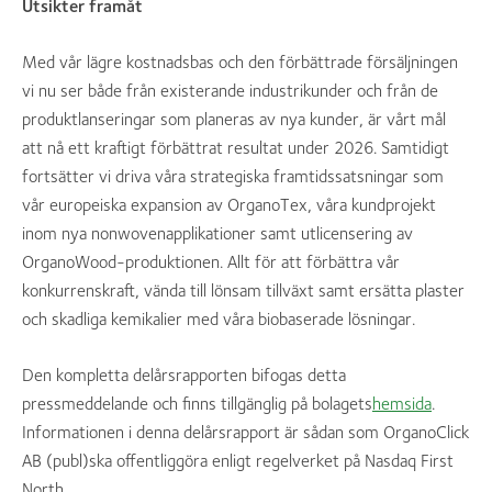
Utsikter framåt
Med vår lägre kostnadsbas och den förbättrade försäljningen
vi nu ser både från existerande industrikunder och från de
produktlanseringar som planeras av nya kunder, är vårt mål
att nå ett kraftigt förbättrat resultat under 2026. Samtidigt
fortsätter vi driva våra strategiska framtidssatsningar som
vår europeiska expansion av OrganoTex, våra kundprojekt
inom nya nonwovenapplikationer samt utlicensering av
OrganoWood-produktionen. Allt för att förbättra vår
konkurrenskraft, vända till lönsam tillväxt samt ersätta plaster
och skadliga kemikalier med våra biobaserade lösningar.
Den kompletta delårsrapporten bifogas detta
pressmeddelande och finns tillgänglig på bolagets
hemsida
.
Informationen i denna delårsrapport är sådan som OrganoClick
AB (publ)ska offentliggöra enligt regelverket på Nasdaq First
North.