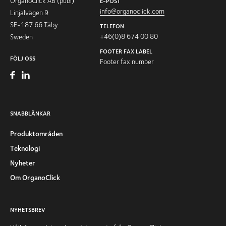
OrganoClick AB (publ)
E-POST
info@organoclick.com
Linjalvägen 9
SE-187 66 Täby
TELEFON
+46(0)8 674 00 80
Sweden
FOOTER FAX LABEL
FÖLJ OSS
Footer fax number
SNABBLÄNKAR
Produktområden
Teknologi
Nyheter
Om OrganoClick
NYHETSBREV