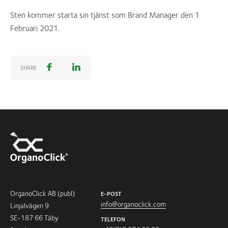
Sten kommer starta sin tjänst som Brand Manager den 1
Februari 2021.
SHARE
OrganoClick AB (publ)
E-POST
info@organoclick.com
Linjalvägen 9
SE-187 66 Täby
TELEFON