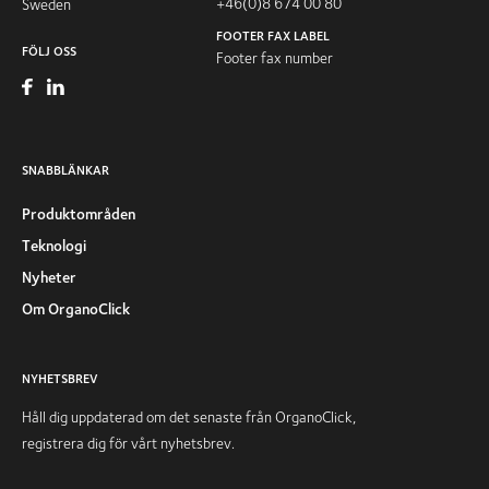
+46(0)8 674 00 80
Sweden
FOOTER FAX LABEL
FÖLJ OSS
Footer fax number
SNABBLÄNKAR
Produktområden
Teknologi
Nyheter
Om OrganoClick
NYHETSBREV
Håll dig uppdaterad om det senaste från OrganoClick,
registrera dig för vårt nyhetsbrev.