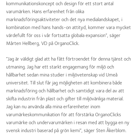
kommunikationskoncept och design för ett stort antal
varumärken. Hans erfarenhet från olika
marknadsföringsaktiviteter och det nya medialandskapet, i
kombination med hans hands-on attityd, kommer vara mycket
värdefullt för oss i vår fortsatta globala expansion”, säger
Mårten Hellberg, VD på OrganoClick.
”Jag är väldigt glad att ha fått förtroendet för denna tjänst och
utmaning. Jag har ett starkt engagemang för miljö och
hållbarhet sedan mina studier i miljövetenskap vid Umeå
universitet. Till slut får jag möjligheten att kombinera både
marknadsföring och hållbarhet och samtidigt vara del av att
skifta industrin från plast och gifter till miljövänliga material.
Jag kan nu använda alla mina erfarenheter inom
varumärkeskommunikation för att förstärka OrganoClicks
varumärke och undervarumärken i resan med att bygga en ny
svensk industri baserad på grön kemi”, säger Sten Åkerblom.