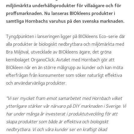
miljömärkta underhållsprodukter för villaägare och för
proffsmarknaden. Nu lanseras BIOkleens produkter i
samtliga Hornbachs varuhus på den svenska marknaden.
Tyngdpunkten i lanseringen ligger på BIOkleens Eco-serie där
alla produkter är biologiskt nedbrytbara och miljömärkta med
Bra Miljöval, utvecklade av BIOkleens ägare, det gröna
kemibolaget OrganoClick. Avtalet med Hornbach gör att
BIOkleen når en än större målgrupp av kunder och kan möta
efterfrågan från konsumenter som söker naturligt effektiva
och användarvänliga produkter.
”Vi ser mycket fram emot samarbetet med Hornbach vilket
ytterligare stärker vår närvaro på DIY marknaden i Sverige. Vi
har under många år investerat i produktutveckling för att
skapa produkter som både är effektiva och biologiskt
nedbrytbara. Vi och våra kunder ser en kraftigt ökad