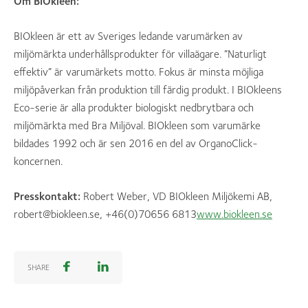
Om BIOkleen:
BIOkleen är ett av Sveriges ledande varumärken av
miljömärkta underhållsprodukter för villaägare. ”Naturligt
effektiv” är varumärkets motto. Fokus är minsta möjliga
miljöpåverkan från produktion till färdig produkt. I BIOkleens
Eco-serie är alla produkter biologiskt nedbrytbara och
miljömärkta med Bra Miljöval. BIOkleen som varumärke
bildades 1992 och är sen 2016 en del av OrganoClick-
koncernen.
Presskontakt:
Robert Weber, VD BIOkleen Miljökemi AB,
robert@biokleen.se, +46(0)70656 6813
www.biokleen.se
SHARE