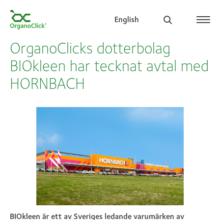
English
OrganoClicks dotterbolag
BIOkleen har tecknat avtal med
HORNBACH
Search for:
BIOkleen är ett av Sveriges ledande varumärken av