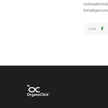
marknadsmissbr
kontaktpersons
SHARE