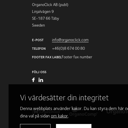
OrganoClick AB (publ)
Linjalvägen 9
SE-187 66 Täby
Sweden
info@organoclick.com
E-POST
+46(0)8 674 00 80
TELEFON
Footer fax number
FOOTER FAX LABEL
FÖLJ OSS
Vi värdesätter din integritet
VÅRA PRODUKTER OCH VARUMÄRKEN
Denna webbplats använder kakor. Du kan styra dem här ne
dina val på sidan
om kakor
.