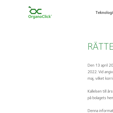
Teknologi
Search for:
RÄTTEL
Den 13 april 20
2022. Vid angi
maj, vilket korr
Kallelsen till å
på bolagets he
Denna informati