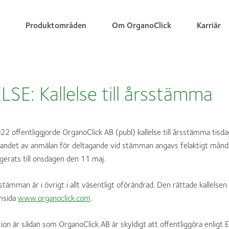
Produktområden
Om OrganoClick
Karriär
SE: Kallelse till årsstämma
22 offentliggjorde OrganoClick AB (publ) kallelse till årsstämma tis
vandet av anmälan för deltagande vid stämman angavs felaktigt mån
igerats till onsdagen den 11 maj.
rsstämman är i övrigt i allt väsentligt oförändrad. Den rättade kallelsen f
msida
www.organoclick.com
.
on är sådan som OrganoClick AB är skyldigt att offentliggöra enligt 