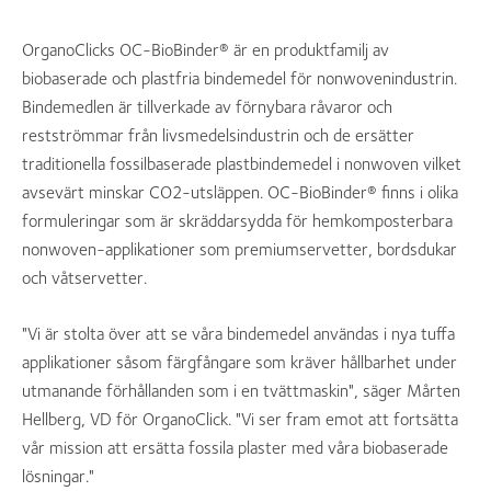
OrganoClicks OC-BioBinder® är en produktfamilj av
biobaserade och plastfria bindemedel för nonwovenindustrin.
Bindemedlen är tillverkade av förnybara råvaror och
restströmmar från livsmedelsindustrin och de ersätter
traditionella fossilbaserade plastbindemedel i nonwoven vilket
avsevärt minskar CO2-utsläppen. OC-BioBinder® finns i olika
formuleringar som är skräddarsydda för hemkomposterbara
nonwoven-applikationer som premiumservetter, bordsdukar
och våtservetter.
"Vi är stolta över att se våra bindemedel användas i nya tuffa
applikationer såsom färgfångare som kräver hållbarhet under
utmanande förhållanden som i en tvättmaskin", säger Mårten
Hellberg, VD för OrganoClick. "Vi ser fram emot att fortsätta
vår mission att ersätta fossila plaster med våra biobaserade
lösningar."