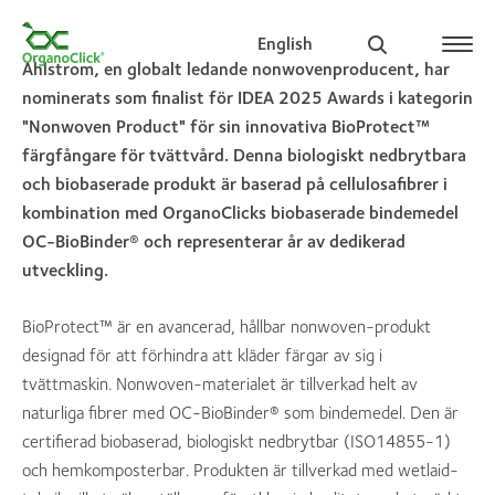
English
Ahlstrom, en globalt ledande nonwovenproducent, har
nominerats som finalist för IDEA 2025 Awards i kategorin
"Nonwoven Product" för sin innovativa BioProtect™
färgfångare för tvättvård. Denna biologiskt nedbrytbara
Search for:
och biobaserade produkt är baserad på cellulosafibrer i
kombination med OrganoClicks biobaserade bindemedel
OC-BioBinder® och representerar år av dedikerad
utveckling.
BioProtect™ är en avancerad, hållbar nonwoven-produkt
designad för att förhindra att kläder färgar av sig i
tvättmaskin. Nonwoven-materialet är tillverkad helt av
naturliga fibrer med OC-BioBinder® som bindemedel. Den är
certifierad biobaserad, biologiskt nedbrytbar (ISO14855-1)
och hemkomposterbar. Produkten är tillverkad med wetlaid-