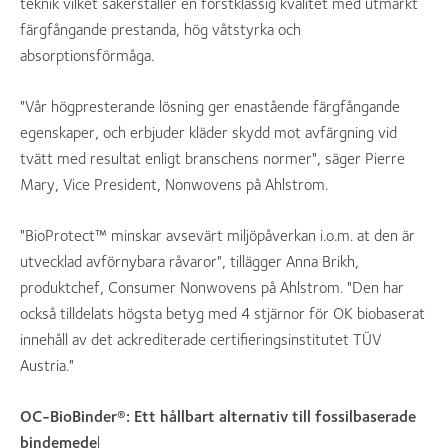
teknik vilket säkerställer en förstklassig kvalitet med utmärkt
färgfångande prestanda, hög våtstyrka och
absorptionsförmåga.
"Vår högpresterande lösning ger enastående färgfångande
egenskaper, och erbjuder kläder skydd mot avfärgning vid
tvätt med resultat enligt branschens normer", säger Pierre
Mary, Vice President, Nonwovens på Ahlstrom.
"BioProtect™ minskar avsevärt miljöpåverkan i.o.m. at den är
utvecklad avförnybara råvaror", tillägger Anna Brikh,
produktchef, Consumer Nonwovens på Ahlstrom. "Den har
också tilldelats högsta betyg med 4 stjärnor för OK biobaserat
innehåll av det ackrediterade certifieringsinstitutet TÜV
Austria."
OC-BioBinder®: Ett hållbart alternativ till fossilbaserade
bindemede
l