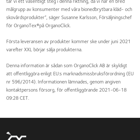
tar vi ett väsentligt steg i denna riktning, då vi når en bred
målgrupp av konsumenter med våra bionedbrytbara kläd- och
skovårdsprodukter”, säger Susanne Karlsson, Försäljningschef
för OrganoTex®på OrganoClick.
Första leveransen av produkter kommer ske under juni 2021
varefter XXL börjar sälja produkterna.
Denna information är sådan som OrganoClick AB är skyldigt
att offentliggöra enligt EU:s marknadsmissbruksförordning (EU
nr 596/2014). Informationen lämnades, genom angiven
kontaktpersons försorg, för offentliggörande 2021-06-18
09:28 CET.