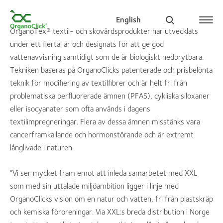
English
OrganoTex® textil- och skovårdsprodukter har utvecklats
under ett flertal år och designats för att ge god
vattenavvisning samtidigt som de är biologiskt nedbrytbara.
Tekniken baseras på OrganoClicks patenterade och prisbelönta
Search for:
teknik för modifiering av textilfibrer och är helt fri från
problematiska perfluorerade ämnen (PFAS), cykliska siloxaner
eller isocyanater som ofta används i dagens
textilimpregneringar. Flera av dessa ämnen misstänks vara
cancerframkallande och hormonstörande och är extremt
långlivade i naturen.
”Vi ser mycket fram emot att inleda samarbetet med XXL
som med sin uttalade miljöambition ligger i linje med
OrganoClicks vision om en natur och vatten, fri från plastskräp
och kemiska föroreningar. Via XXL:s breda distribution i Norge