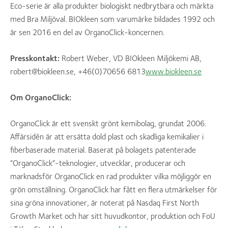
Eco-serie är alla produkter biologiskt nedbrytbara och märkta
med Bra Miljöval. BIOkleen som varumärke bildades 1992 och
är sen 2016 en del av OrganoClick-koncernen.
Presskontakt:
Robert Weber, VD BIOkleen Miljökemi AB,
robert@biokleen.se, +46(0)70656 6813
www.biokleen.se
Om OrganoClick:
OrganoClick är ett svenskt grönt kemibolag, grundat 2006.
Affärsidén är att ersätta dold plast och skadliga kemikalier i
fiberbaserade material. Baserat på bolagets patenterade
”OrganoClick”-teknologier, utvecklar, producerar och
marknadsför OrganoClick en rad produkter vilka möjliggör en
grön omställning. OrganoClick har fått en flera utmärkelser för
sina gröna innovationer, är noterat på Nasdaq First North
Growth Market och har sitt huvudkontor, produktion och FoU