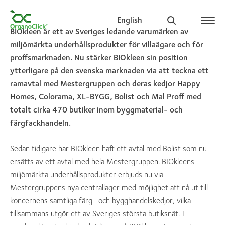
English
BIOkleen är ett av Sveriges ledande varumärken av
miljömärkta underhållsprodukter för villaägare och för
proffsmarknaden. Nu stärker BIOkleen sin position
ytterligare på den svenska marknaden via att teckna ett
Search for:
ramavtal med Mestergruppen och deras kedjor Happy
Homes, Colorama, XL-BYGG, Bolist och Mal Proff med
totalt cirka 470 butiker inom byggmaterial- och
färgfackhandeln.
Sedan tidigare har BIOkleen haft ett avtal med Bolist som nu
ersätts av ett avtal med hela Mestergruppen. BIOkleens
miljömärkta underhållsprodukter erbjuds nu via
Mestergruppens nya centrallager med möjlighet att nå ut till
koncernens samtliga färg- och bygghandelskedjor, vilka
tillsammans utgör ett av Sveriges största butiksnät. T​