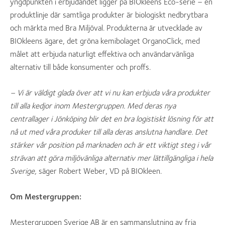
yngdpunkten i erbjudandet ligger på BIOkleens Eco-serie – en
produktlinje där samtliga produkter är biologiskt nedbrytbara
och märkta med Bra Miljöval. Produkterna är utvecklade av
BIOkleens ägare, det gröna kemibolaget OrganoClick, med
målet att erbjuda naturligt effektiva och användarvänliga
alternativ till både konsumenter och proffs.
– Vi är väldigt glada över att vi nu kan erbjuda våra produkter
till alla kedjor inom Mestergruppen. Med deras nya
centrallager i Jönköping blir det en bra logistiskt lösning för att
nå ut med våra produker till alla deras anslutna handlare. Det
stärker vår position på marknaden och är ett viktigt steg i vår
strävan att göra miljövänliga alternativ mer lättillgängliga i hela
Sverige,
säger Robert Weber, VD på BIOkleen.
Om Mestergruppen:
Mestergruppen Sverige AB är en sammanslutning av fria