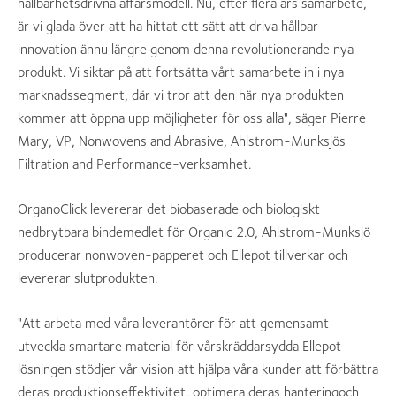
hållbarhetsdrivna affärsmodell. Nu, efter flera års samarbete,
är vi glada över att ha hittat ett sätt att driva hållbar
innovation ännu längre genom denna revolutionerande nya
produkt. Vi siktar på att fortsätta vårt samarbete in i nya
marknadssegment, där vi tror att den här nya produkten
kommer att öppna upp möjligheter för oss alla", säger Pierre
Mary, VP, Nonwovens and Abrasive, Ahlstrom-Munksjös
Filtration and Performance-verksamhet.
OrganoClick levererar det biobaserade och biologiskt
nedbrytbara bindemedlet för Organic 2.0, Ahlstrom-Munksjö
producerar nonwoven-papperet och Ellepot tillverkar och
levererar slutprodukten.
"Att arbeta med våra leverantörer för att gemensamt
utveckla smartare material för vårskräddarsydda Ellepot-
lösningen stödjer vår vision att hjälpa våra kunder att förbättra
deras produktionseffektivitet, optimera deras hanteringoch