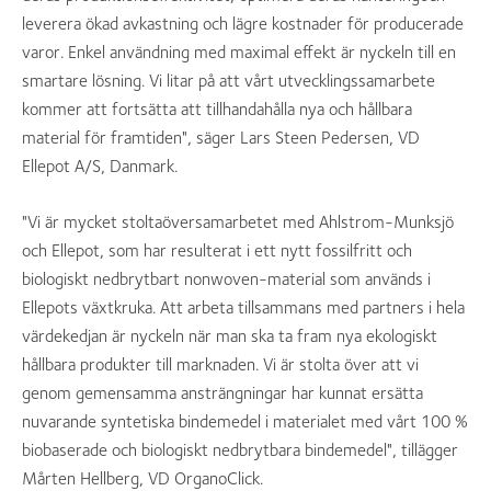
leverera ökad avkastning och lägre kostnader för producerade
varor. Enkel användning med maximal effekt är nyckeln till en
smartare lösning. Vi litar på att vårt utvecklingssamarbete
kommer att fortsätta att tillhandahålla nya och hållbara
material för framtiden", säger Lars Steen Pedersen, VD
Ellepot A/S, Danmark.
"Vi är mycket stoltaöversamarbetet med Ahlstrom-Munksjö
och Ellepot, som har resulterat i ett nytt fossilfritt och
biologiskt nedbrytbart nonwoven-material som används i
Ellepots växtkruka. Att arbeta tillsammans med partners i hela
värdekedjan är nyckeln när man ska ta fram nya ekologiskt
hållbara produkter till marknaden. Vi är stolta över att vi
genom gemensamma ansträngningar har kunnat ersätta
nuvarande syntetiska bindemedel i materialet med vårt 100 %
biobaserade och biologiskt nedbrytbara bindemedel", tillägger
Mårten Hellberg, VD OrganoClick.