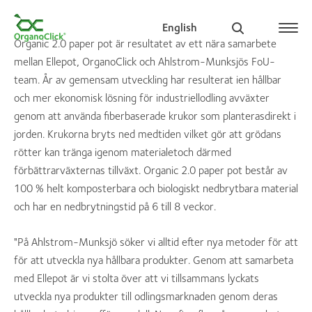
English
Organic 2.0 paper pot är resultatet av ett nära samarbete
mellan Ellepot, OrganoClick och Ahlstrom-Munksjös FoU-
team. År av gemensam utveckling har resulterat ien hållbar
och mer ekonomisk lösning för industriellodling avväxter
Search for:
genom att använda fiberbaserade krukor som planterasdirekt i
jorden. Krukorna bryts ned medtiden vilket gör att grödans
rötter kan tränga igenom materialetoch därmed
förbättrarväxternas tillväxt. Organic 2.0 paper pot består av
100 % helt komposterbara och biologiskt nedbrytbara material
och har en nedbrytningstid på 6 till 8 veckor.
"På Ahlstrom-Munksjö söker vi alltid efter nya metoder för att
för att utveckla nya hållbara produkter. Genom att samarbeta
med Ellepot är vi stolta över att vi tillsammans lyckats
utveckla nya produkter till odlingsmarknaden genom deras