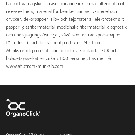
hållbart vardagsliv. Deraserbjudande inkluderar filtermaterial,
release-liners, material för bearbetning av livsmedel och
drycker, dekorpapper, slip- och tejpmaterial, elektrotekniskt
papper, glasfibermaterial, medicinska fibermaterial, diagnostik
och energilagringslösningar, såväl som en rad specialpapper
för industri- och konsumentprodukter. Ahlstrom-
Munksjösårliga omsättning är cirka 2,7 miljarder EUR och
bolagetsysselsätter cirka 7 800 personer. Läs mer på
www.ahlstrom-munksjo.com
OrganoClick AB (publ)