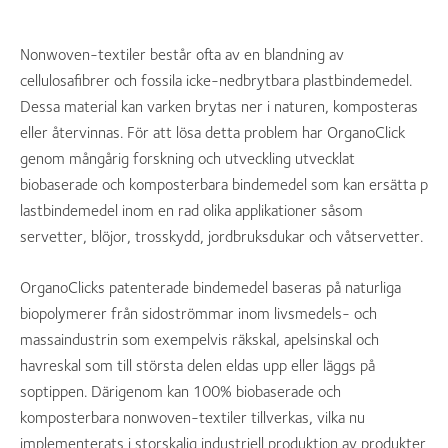
Nonwoven-textiler består ofta av en blandning av
cellulosafibrer och fossila icke-nedbrytbara plastbindemedel.
Dessa material kan varken brytas ner i naturen, komposteras
eller återvinnas. För att lösa detta problem har OrganoClick
genom mångårig forskning och utveckling utvecklat
biobaserade och komposterbara bindemedel som kan ersätta p​
lastbindemedel inom en rad olika applikationer såsom
servetter, blöjor, trosskydd, jordbruksdukar och våtservetter.
OrganoClicks patenterade bindemedel baseras på naturliga
biopolymerer från sidoströmmar inom livsmedels- och
massaindustrin som exempelvis räkskal, apelsinskal och
havreskal som till största delen eldas upp eller läggs på
soptippen. Därigenom kan 100% biobaserade och
komposterbara nonwoven-textiler tillverkas, vilka nu
implementerats i storskalig industriell produktion av produkter