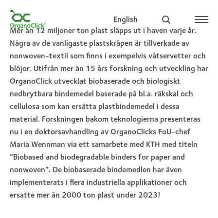
English
Mer än 12 miljoner ton plast släpps ut i haven varje år.
Några av de vanligaste plastskräpen är tillverkade av
nonwoven-textil som finns i exempelvis våtservetter och
blöjor. Utifrån mer än 15 års forskning och utveckling har
Search for:
OrganoClick utvecklat biobaserade och biologiskt
nedbrytbara bindemedel baserade på bl.a. räkskal och
cellulosa som kan ersätta plastbindemedel i dessa
material. Forskningen bakom teknologierna presenteras
nu i en doktorsavhandling av OrganoClicks FoU-chef
Maria Wennman via ett samarbete med KTH med titeln
”Biobased and biodegradable binders for paper and
nonwoven”. De biobaserade bindemedlen har även
implementerats i flera industriella applikationer och
ersatte mer än 2000 ton plast under 2023!