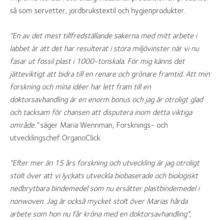
så som servetter, jordbrukstextil och hygienprodukter.
”En av det mest tillfredställande sakerna med mitt arbete i
labbet är att det har resulterat i stora miljövinster när vi nu
fasar ut fossil plast i 1000-tonskala. För mig känns det
jätteviktigt att bidra till en renare och grönare framtid. Att min
forskning och mina idéer har lett fram till en
doktorsavhandling är en enorm bonus och jag är otroligt glad
och tacksam för chansen att disputera inom detta viktiga
område.”
säger Maria Wennman, Forsknings- och
utvecklingschef OrganoClick
”Eft
er mer än 15 års forskning och utveckling är jag otroligt
stolt över att vi lyckats utveckla biobaserade och biologiskt
nedbrytbara bindemedel som nu ersätter plastbindemedel i
nonwoven. Jag är också mycket stolt över Marias hårda
arbete som hon nu får kröna med en doktorsavhandling”,