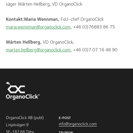
säger Mårten Hellberg, VD OrganoClick
Kontakt:
Maria Wennman,
FoU-chef OrganoClick
maria.wennman@organoclick.com
, +46 (0)76883 86 75
Mårten Hellberg,
VD OrganoClick,
marten.hellberg@organoclick.com
, +46 (0)7 07 16 48 90
OrganoClick AB (publ)
E-POST
info@organoclick.com
Linjalvägen 9
SE-187 66 Täby
TELEFON