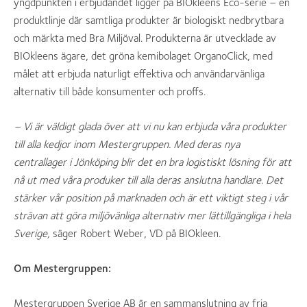
yngdpunkten i erbjudandet ligger på BIOkleens Eco-serie – en
produktlinje där samtliga produkter är biologiskt nedbrytbara
och märkta med Bra Miljöval. Produkterna är utvecklade av
BIOkleens ägare, det gröna kemibolaget OrganoClick, med
målet att erbjuda naturligt effektiva och användarvänliga
alternativ till både konsumenter och proffs.
– Vi är väldigt glada över att vi nu kan erbjuda våra produkter
till alla kedjor inom Mestergruppen. Med deras nya
centrallager i Jönköping blir det en bra logistiskt lösning för att
nå ut med våra produker till alla deras anslutna handlare. Det
stärker vår position på marknaden och är ett viktigt steg i vår
strävan att göra miljövänliga alternativ mer lättillgängliga i hela
Sverige,
säger Robert Weber, VD på BIOkleen.
Om Mestergruppen:
Mestergruppen Sverige AB är en sammanslutning av fria