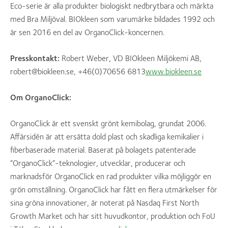
Eco-serie är alla produkter biologiskt nedbrytbara och märkta
med Bra Miljöval. BIOkleen som varumärke bildades 1992 och
är sen 2016 en del av OrganoClick-koncernen.
Presskontakt:
Robert Weber, VD BIOkleen Miljökemi AB,
robert@biokleen.se, +46(0)70656 6813
www.biokleen.se
Om OrganoClick:
OrganoClick är ett svenskt grönt kemibolag, grundat 2006.
Affärsidén är att ersätta dold plast och skadliga kemikalier i
fiberbaserade material. Baserat på bolagets patenterade
”OrganoClick”-teknologier, utvecklar, producerar och
marknadsför OrganoClick en rad produkter vilka möjliggör en
grön omställning. OrganoClick har fått en flera utmärkelser för
sina gröna innovationer, är noterat på Nasdaq First North
Growth Market och har sitt huvudkontor, produktion och FoU