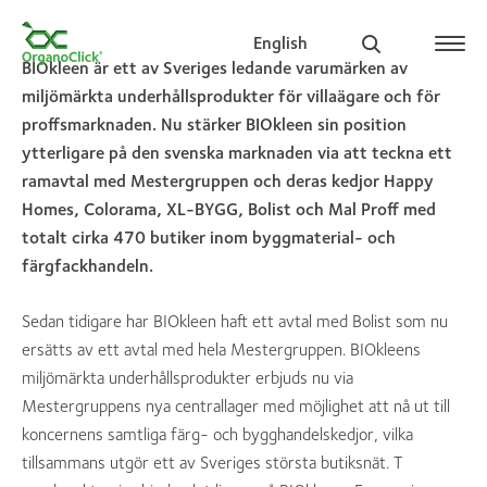
English
BIOkleen är ett av Sveriges ledande varumärken av
miljömärkta underhållsprodukter för villaägare och för
proffsmarknaden. Nu stärker BIOkleen sin position
ytterligare på den svenska marknaden via att teckna ett
Search for:
ramavtal med Mestergruppen och deras kedjor Happy
Homes, Colorama, XL-BYGG, Bolist och Mal Proff med
totalt cirka 470 butiker inom byggmaterial- och
färgfackhandeln.
Sedan tidigare har BIOkleen haft ett avtal med Bolist som nu
ersätts av ett avtal med hela Mestergruppen. BIOkleens
miljömärkta underhållsprodukter erbjuds nu via
Mestergruppens nya centrallager med möjlighet att nå ut till
koncernens samtliga färg- och bygghandelskedjor, vilka
tillsammans utgör ett av Sveriges största butiksnät. T​