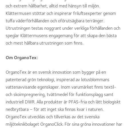
och extrem hållbarhet, alltid med hänsyn till miljön.
Klättermusen stöttar och inspirerar friluftsexperter genom
tuffa väderförhållanden och oförutsägbara terränger.
Utrustningen testas noggrant under verkliga förhållanden och
speglar Klättermusens engagemang för att skapa den bästa
och mest hållbara utrustningen som finns.
Om OrganoTex:
OrganoTex är en svensk innovation som bygger på en
patenterad grön teknologi, inspirerad av lotusblommans
vattenavvisande egenskaper. Inom varumärket finns textil-
och skoimpregnering, tvättmedel för funktionsplagg samt
industriell DWR. Alla produkter är PFAS-fria och lätt biologiskt
nedbrytbara – för att inget ska finnas kvar i naturen.
OrganoTex utvecklas och tillverkas av det svenska
miljöteknikbolaget OrganoClick. För sina gröna innovationer har