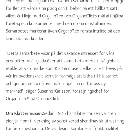
konceptet ”by OrganoTex”. Genom samarbetet blir det möjligt
för fler att vårda sina plagg och tillbehör på ett hållbart sätt,
vilket är i linje med OrganoTex och OrganoClicks mål att hjälpa
företag och konsumenter med den gröna omställningen.
Samarbetet markerar även OrganoTex första inträde på den
kinesiska marknaden.
"Detta samarbete visar på det växande intresset för våra
produkter. Vi är glada över att samarbeta med ett så globalt
etablerat varumärke som Klättermusen, vilket är ett bevis på
vår innovationskraft och vår förmåga att bidra till hållbarhet –
och genom detta nå nya målgrupper på en för oss ny
marknad", säger Susanne Karlsson, försäljningschef för
OrganoTex® på OrganoClick.
Om Klättermusen:
Sedan 1975 har Klättermusen varit en
pionjär inom tillverkning av sofistikerad skandinavisk utrustning
för bergsbestigning. Deras design kombinerar funktionalitet