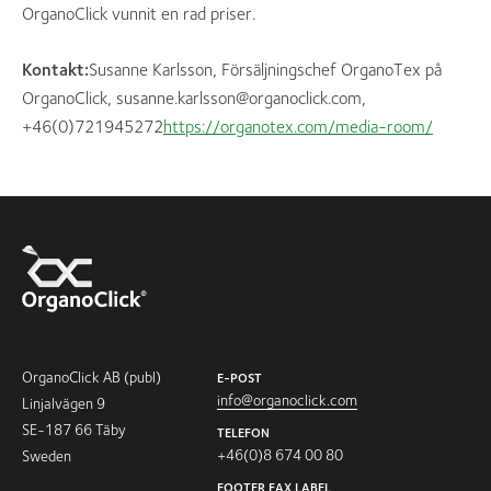
OrganoClick vunnit en rad priser.
Kontakt:
Susanne Karlsson, Försäljningschef OrganoTex på
OrganoClick, susanne.karlsson@organoclick.com,
+46(0)721945272
https://organotex.com/media-room/
OrganoClick AB (publ)
E-POST
info@organoclick.com
Linjalvägen 9
SE-187 66 Täby
TELEFON
+46(0)8 674 00 80
Sweden
FOOTER FAX LABEL