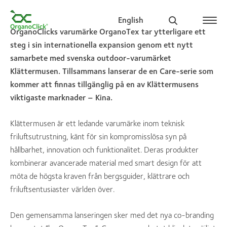
English
OrganoClicks varumärke OrganoTex tar ytterligare ett
steg i sin internationella expansion genom ett nytt
samarbete med svenska outdoor-varumärket
Klättermusen. Tillsammans lanserar de en Care-serie som
Search for:
kommer att finnas tillgänglig på en av Klättermusens
viktigaste marknader – Kina.
​Klättermusen är ett ledande varumärke inom teknisk
friluftsutrustning, känt för sin kompromisslösa syn på
hållbarhet, innovation och funktionalitet. Deras produkter
kombinerar avancerade material med smart design för att
möta de högsta kraven från bergsguider, klättrare och
friluftsentusiaster världen över.
Den gemensamma lanseringen sker med det nya co-branding