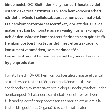
bindemedel, OC-BioBinder™ Lily har certifierats av det
österrikiska testinstitutet TÜV som hemkomposterbart
när det används i cellulosabaserade nonwovenmaterial.
Ett hemkomposterbarhetscertifikat, gör att det slutliga
materialet kan komposteras i en vanlig hushållskompost
och är den svåraste kompostcertifieringen som går att få.
Hemkompostcertifikatet är det mest eftertraktade för
konsumentvarumärken, som marknadsför
konsumentprodukter som våtservetter, servetter och
hygienprodukter.
För att få ett TÜV OK hemkompostcertifikat måste ett antal
ackrediterade tester utföras och godkännas, inklusive
sönderdelning av materialet och biologisk nedbrytbarhet under
hemkompostförhållanden, samt ekotoxicitetstester. Den
fullständiga certifieringsprocessen tar mer än ett år om alla
tester blir godkända. OrganoClicks certifikat tillåter