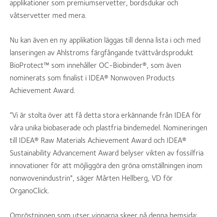
applikationer som premiumservetter, bordsdukar och
våtservetter med mera.
Nu kan även en ny applikation läggas till denna lista i och med
lanseringen av Ahlstroms färgfångande tvättvårdsprodukt
BioProtect™ som innehåller OC-Biobinder®, som även
nominerats som finalist i IDEA® Nonwoven Products
Achievement Award.
”Vi är stolta över att få detta stora erkännande från IDEA för
våra unika biobaserade och plastfria bindemedel. Nomineringen
till IDEA® Raw Materials Achievement Award och IDEA®
Sustainability Advancement Award belyser vikten av fossilfria
innovationer för att möjliggöra den gröna omställningen inom
nonwovenindustrin", säger Mårten Hellberg, VD för
OrganoClick.
Omröstningen som utser vinnarna skeer på denna hemsida: