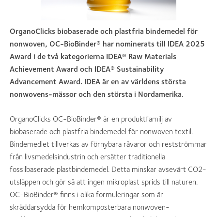
OrganoClicks biobaserade och plastfria bindemedel för
nonwoven, OC-BioBinder® har nominerats till IDEA 2025
Award i de två kategorierna IDEA® Raw Materials
Achievement Award och IDEA® Sustainability
Advancement Award. IDEA är en av världens största
nonwovens-mässor och den största i Nordamerika.
OrganoClicks OC-BioBinder® är en produktfamilj av
biobaserade och plastfria bindemedel för nonwoven textil.
Bindemedlet tillverkas av förnybara råvaror och restströmmar
från livsmedelsindustrin och ersätter traditionella
fossilbaserade plastbindemedel. Detta minskar avsevärt CO2-
utsläppen och gör så att ingen mikroplast sprids till naturen.
OC-BioBinder® finns i olika formuleringar som är
skräddarsydda för hemkomposterbara nonwoven-