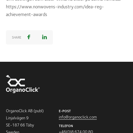
https://www.nonwovens-industry.com/idea-reg-
achievement-awards
SHARE
OrganoClick AB (publ)
E-POST
info@organoclick.com
Linjalvägen 9
SE-187 66 Täby
TELEFON
+46(0)8 674 00 80
Sweden