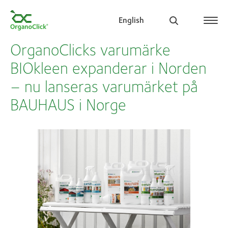
English
OrganoClicks varumärke
BIOkleen expanderar i Norden
– nu lanseras varumärket på
Search for:
BAUHAUS i Norge