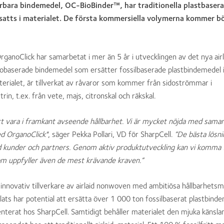
ara bindemedel, OC-BioBinder™, har traditionella plastbaser
atts i materialet. De första kommersiella volymerna kommer börj
rganoClick har samarbetat i mer än 5 år i utvecklingen av det nya airl
iobaserade bindemedel som ersätter fossilbaserade plastbindemedel i
aterialet, är tillverkat av råvaror som kommer från sidoströmmar i
rin, t.ex. från vete, majs, citronskal och räkskal.
att vara i framkant avseende hållbarhet. Vi är mycket nöjda med sama
d OrganoClick"
, säger Pekka Pollari, VD för SharpCell.
”De bästa lösni
kunder och partners. Genom aktiv produktutveckling kan vi komma f
om uppfyller även de mest krävande kraven.”
 innovativ tillverkare av airlaid nonwoven med ambitiösa hållbarhetsm
ats har potential att ersätta över 1 000 ton fossilbaserat plastbind
enterat hos SharpCell. Samtidigt behåller materialet den mjuka känsla