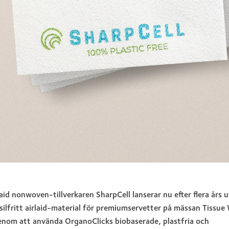
laid nonwoven-tillverkaren SharpCell lanserar nu efter flera års u
silfritt airlaid-material för premiumservetter på mässan Tissue 
enom att använda OrganoClicks biobaserade, plastfria och