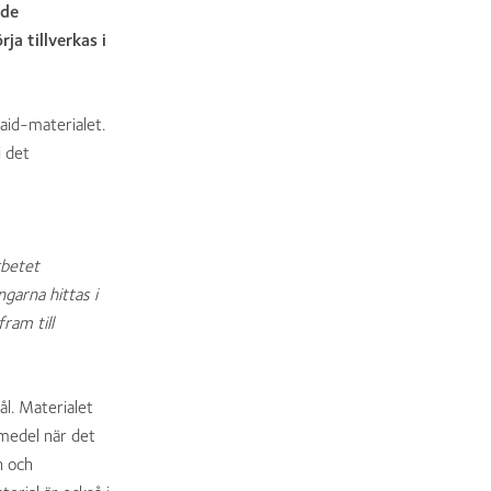
ade
a tillverkas i
aid-materialet.
 det
rbetet
ngarna hittas i
ram till
ål. Materialet
emedel när det
n och