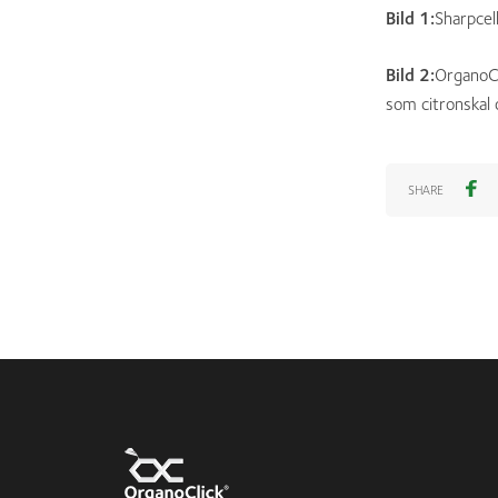
Bild 1:
Sharpcel
Bild 2:
OrganoCl
som citronskal 
SHARE