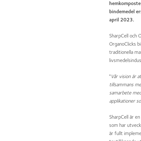
hemkomposterb
bindemedel ers
april 2023.
SharpCell och O
OrganoClicks b
traditionella m
livsmedelsindust
"
Vår vision är 
tillsammans me
samarbete med 
applikationer s
SharpCell är en
som har utveckl
är fullt implem