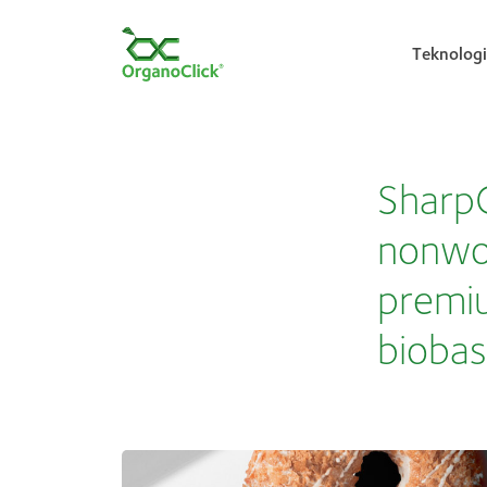
Teknologi
Search for:
SharpC
nonwo
premi
bioba