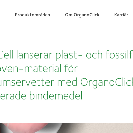
Produktområden
Om OrganoClick
Karriär
ell lanserar plast- och fossilf
ven-material för
umservetter med OrganoClic
serade bindemedel