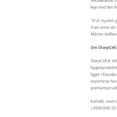
textilliknande u
linje med den fi
"Vi är mycket g
fram emot att f
Mårten Hellber
Om SharpCell:
SharpCell är et
hygienprodukte
ligger i Kausal
exporteras huvu
premiumservett
Kontakt: Jouni 
+358(0)40 50