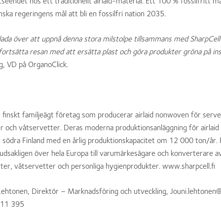
tseendet hos ett traditionellt airlaid-material. Ett 100 % fossilfritt ma
nska regeringens mål att bli en fossilfri nation 2035.
lada över att uppnå denna stora milstolpe tillsammans med SharpCell
ortsätta resan med att ersätta plast och göra produkter gröna på ins
g, VD på OrganoClick.
t finskt familjeägt företag som producerar airlaid nonwoven för serve
r och våtservetter. Deras moderna produktionsanläggning för airlai
a i södra Finland med en årlig produktionskapacitet om 12 000 ton/år.
dsakligen över hela Europa till varumärkesägare och konverterare a
er, våtservetter och personliga hygienprodukter. www.sharpcell.fi
Lehtonen, Direktör – Marknadsföring och utveckling, Jouni.lehtonen@s
 11 395