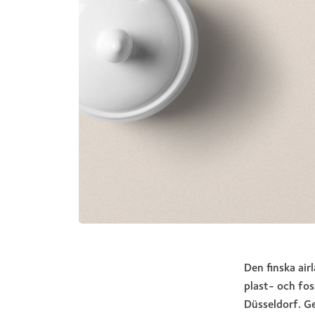
Den finska air
plast- och fos
Düsseldorf. G