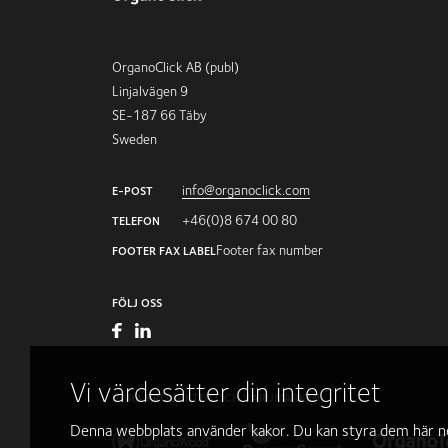
OrganoClick AB (publ)
Linjalvägen 9
SE-187 66 Täby
Sweden
info@organoclick.com
E-POST
+46(0)8 674 00 80
TELEFON
Footer fax number
FOOTER FAX LABEL
FÖLJ OSS
Vi värdesätter din integritet
VÅRA PRODUKTER OCH VARUMÄRKEN
Denna webbplats använder kakor. Du kan styra dem här ne