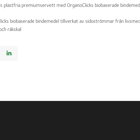
ls plastfria premiumservett med OrganoClicks biobaserade bindemed
icks biobaserade bindemedel tillverkat av sidoströmmar från livsmed
och räkskal