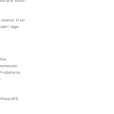
terial är också i
-teamet. Vi ser
idan”
, säger
tter,
d nonwoven
 Produkterna
v
harpcell.fi,