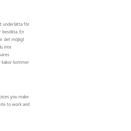
 underlätta för
r besökta. En
ör det möjligt
u inte
sares
 av kakor kommer
hoices you make
site to work and