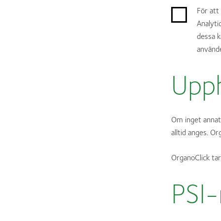
För att
Analyti
dessa k
använd
Upp
Om inget annat 
alltid anges. O
OrganoClick tar 
PSI-