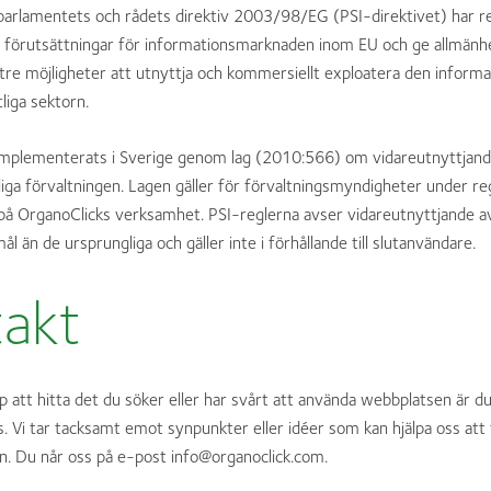
rlamentets och rådets direktiv 2003/98/EG (PSI-direktivet) har reg
e förutsättningar för informationsmarknaden inom EU och ge allmänh
ttre möjligheter att utnyttja och kommersiellt exploatera den inform
liga sektorn.
 implementerats i Sverige genom lag (2010:566) om vidareutnyttjand
liga förvaltningen. Lagen gäller för förvaltningsmyndigheter under re
ig på OrganoClicks verksamhet. PSI-reglerna avser vidareutnyttjande 
l än de ursprungliga och gäller inte i förhållande till slutanvändare.
akt
p att hitta det du söker eller har svårt att använda webbplatsen är
s. Vi tar tacksamt emot synpunkter eller idéer som kan hjälpa oss att
n. Du når oss på e-post info@organoclick.com.