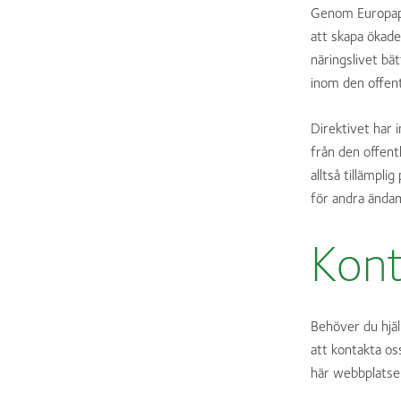
Genom Europapa
att skapa ökad
näringslivet bä
inom den offent
Direktivet har
från den offent
alltså tillämpl
för andra ändamå
Kont
Behöver du hjäl
att kontakta os
här webbplatse