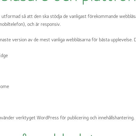
 utformad så att den ska stödja de vanligast förekommande webbläsa
mobiltelefon), och är responsiv.
enaste version av de mest vanliga webbläsarna för bästa upplevelse. D
Edge
rome
vänder verktyget WordPress för publicering och innehållshantering.