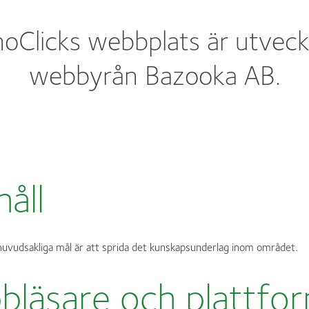
oClicks webbplats är utveck
webbyrån
Bazooka AB
.
håll
uvudsakliga mål är att sprida det kunskapsunderlag inom området.
läsare och plattfo