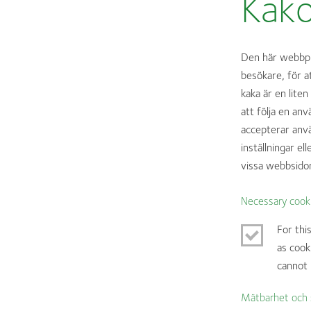
Kako
Den här webbpl
besökare, för at
kaka är en lite
att följa en an
accepterar anvä
inställningar e
vissa webbsidor
Necessary cook
For thi
as cook
cannot
Mätbarhet och 