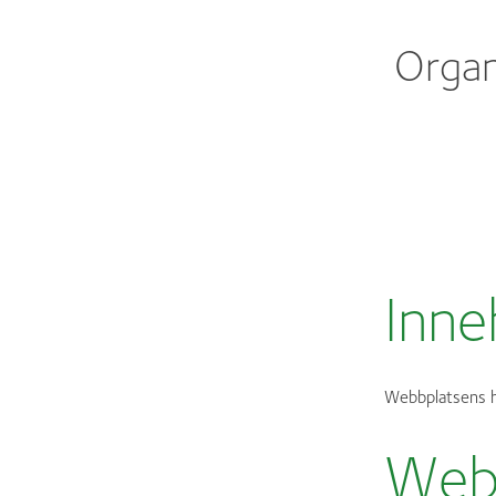
Organ
Inne
Webbplatsens h
Webb