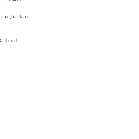
rna (för dator,
äribland: