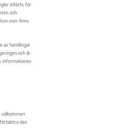
ler införts för
eten och
ation som finns
e av handlingar
geringen och är
av informationen
 du välkommen
 förbättra den